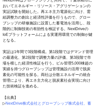
NextDriveはグローブシップと共同で、千葉県柏市に
おいてエネルギー・リソース・アグリゲーションの
実証試験を開始した。再エネ主力電源化に向け、需
給調整力の創出と経済性評価を行うもので、グロー
ブシップの研修施設に設置した蓄電池を活用し、段
階的に制御技術の有効性を検証する。NextDriveの
IoEプラットフォームによる実運用環境での制御が鍵
となる。
実証は1年間で3段階構成。第1段階ではデマンド管理
の最適化、第2段階で調整力量の評価、第3段階で市
場を模した経済性検証を行う。ビル管理5,000棟超の
実績を持つグローブシップは管理施設の活用で脱炭
素化の可能性を探る。両社は分散エネルギーの統合
管理により、再エネ主力化と脱炭素社会実現に向け
た技術検証を進める。
【出典】
▷
NextDrive株式会社とグローブシップ株式会社、蓄