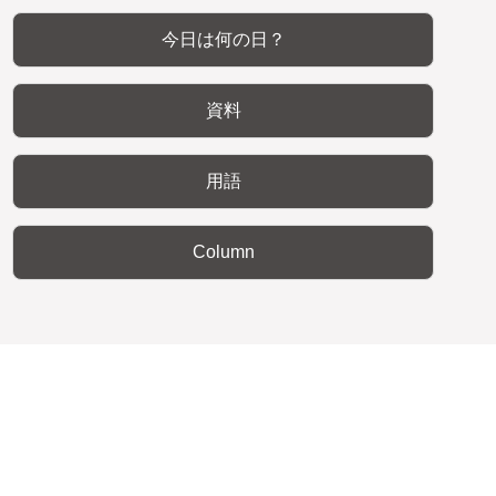
今日は何の日？
資料
用語
Column