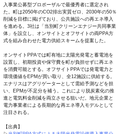
入事業公募型プロポーザルで最優秀者に選定され
た。町は2050年のCO2排出実質ゼロ、2030年の50％
削減を目標に掲げており、公共施設への再エネ導入
を進める。3社は「当別町クリーンエナジー共同事業
体」を設立し、オンサイトとオフサイトの両PPA方
式を組み合わせた電力供給スキームを提案した。
オンサイトPPAでは町有地に太陽光発電と蓄電池を
設置し、初期投資や保守費を町が負担せずに再エネ
を消費可能とする。オフサイトPPAでは発電電力と
環境価値をEPMが買い取り、全12施設に供給する。
エナリスはアグリゲーターとして需給予測などを担
い、EPMが不足分を補う。これにより脱炭素化の推
進と電気料金削減を両立させる狙いだ。地元企業と
電力事業者による長期的な再エネ導入モデルとして
注目される。
【出典】
▷
当別町PPA方式による太陽光発電設備導入事業公