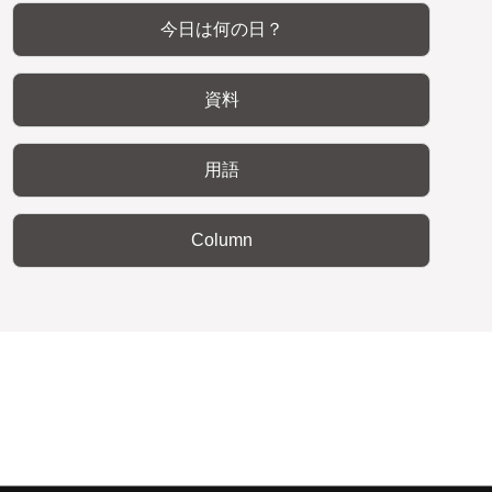
今日は何の日？
資料
用語
Column