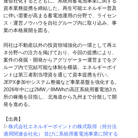
連会社化するとともに、系統用蓄電池事業に関する
資本業務提携を締結した。再生可能エネルギー普及
に伴い需要が高まる蓄電池運用の分野で、ライセン
ス・運営ノウハウを自社グループ内に取り込み、事
業の本格展開を図る。
同社は不動産以外の投資領域強化の一環として再エ
ネ分野への注力を掲げており、今回の提携により、
案件の発掘・開発からアグリゲーター運営までをグ
ループ内で完結可能な体制を構築。エネルギーポイ
ントは第三者割当増資を通じて資本提携を行い、
JEPX参加やシステム整備など事業基盤を強化する。
2026年中には2MW／8MWhの高圧系統用蓄電池3カ
所の稼働を目指し、北海道から九州まで分散して開
発を進める。
【出典】
▷
株式会社エネルギーポイントの株式取得（持分法
適用関連会社化） 並びに系統用蓄電池事業に関する