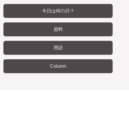
今日は何の日？
資料
用語
Column