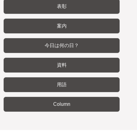
表彰
案内
今日は何の日？
資料
用語
Column