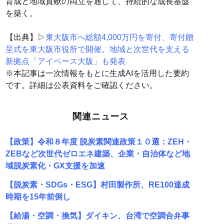
育成と地域貢献の両立を通じて、持続的な成長基盤
を築く。
【出典】▷
東大阪市へ総額4,000万円を寄付、寄付贈
呈式を東大阪市役所で開催。地域と次世代を支える
新拠点「アイベース大阪」も発表
※本記事は一次情報をもとに生成AIを活用した要約
です。詳細は公表資料をご確認ください。
関連ニュース
【政策】令和８年度 脱炭素関連政策１０選：ZEH・
ZEBなど次世代ゼロエネ建築、企業・自治体など地
域脱炭素化・GX支援を加速
【脱炭素・SDGs・ESG】村田製作所、RE100達成
時期を15年前倒し
【給湯・空調・換気】ダイキン、台湾で空調合弁事