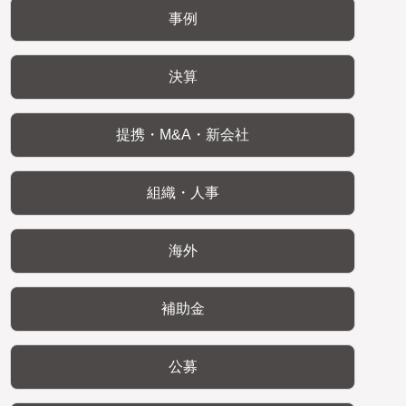
事例
決算
提携・M&A・新会社
組織・人事
海外
補助金
公募