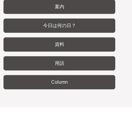
案内
今日は何の日？
資料
用語
Column