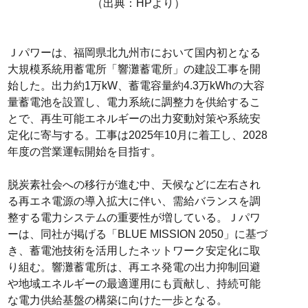
（出典：HPより）
Ｊパワーは、福岡県北九州市において国内初となる
大規模系統用蓄電所「響灘蓄電所」の建設工事を開
始した。出力約1万kW、蓄電容量約4.3万kWhの大容
量蓄電池を設置し、電力系統に調整力を供給するこ
とで、再生可能エネルギーの出力変動対策や系統安
定化に寄与する。工事は2025年10月に着工し、2028
年度の営業運転開始を目指す。
脱炭素社会への移行が進む中、天候などに左右され
る再エネ電源の導入拡大に伴い、需給バランスを調
整する電力システムの重要性が増している。Ｊパワ
ーは、同社が掲げる「BLUE MISSION 2050」に基づ
き、蓄電池技術を活用したネットワーク安定化に取
り組む。響灘蓄電所は、再エネ発電の出力抑制回避
や地域エネルギーの最適運用にも貢献し、持続可能
な電力供給基盤の構築に向けた一歩となる。