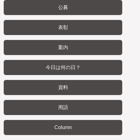
公募
表彰
案内
今日は何の日？
資料
用語
Column