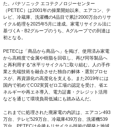
た。パナソニック エコテクノロジーセンター
（PETEC）は2001年の操業開始以来、エアコン、テ
レビ、冷蔵庫、洗濯機の4品目で累計2000万台のリサ
イクル処理を2025年5月に達成。家電リサイクル法に
基づくA・B2グループのうち、Aグループでの到達は
初となる。
PETECは「商品から商品へ」を掲げ、使用済み家電
から高精度で金属や樹脂を回収し、再び同等製品へ
と再利用する“水平リサイクル”に取り組む。人の手作
業と先端技術を融合させた独自の解体・選別プロセ
スが、再資源化の高度化を支える。また2019年には
国内で初めてCO2実質ゼロ工場の認定を受け、省エ
ネルギーや再エネ導入、電力証書・クレジット活用
などを通じて環境負荷低減にも踏み込んだ。
これまでに処理された廃家電の内訳は、エアコン493
万台、テレビ529万台、冷蔵庫439万台、洗濯機539
万台。PETECは今後もリサイクル技術の開発と地域