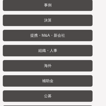
事例
決算
提携・M&A・新会社
組織・人事
海外
補助金
公募