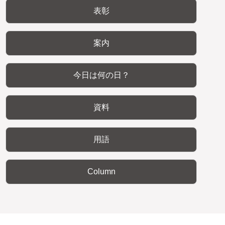
表彰
案内
今日は何の日？
資料
用語
Column