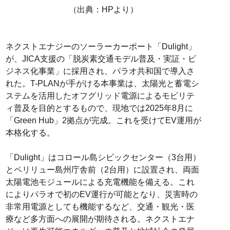
（出典：HPより）
ネクストエナジーのソーラーカーポート「Dulight」
が、JICA支援の「脱炭素交通モデル普及・実証・ビ
ジネス化事業」に採用され、パラオ共和国で導入さ
れた。T-PLANが手がける本事業は、太陽光と蓄電シ
ステムを活用したオフグリッド電源によるモビリテ
ィ普及を目的とするもので、現地では2025年8月に
「Green Hub」2拠点が完成。これを受けてEV運用が
本格化する。
「Dulight」はコロール島シビックセンター（3台用）
とペリリュー島州庁舎前（2台用）に設置され、両面
太陽電池モジュールによる充電機能を備える。これ
によりパラオで初のEV運行が可能となり、災害時の
非常用電源としても機能するなど、交通・観光・医
療など多方面への展開が期待される。ネクストエナ