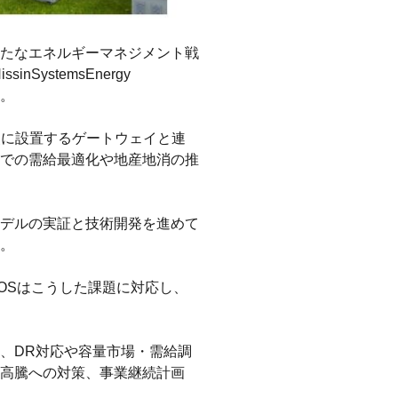
たなエネルギーマネジメント戦
stemsEnergy
た。
点に設置するゲートウェイと連
での需給最適化や地産地消の推
デルの実証と技術開発を進めて
。
OSはこうした課題に対応し、
、DR対応や容量市場・需給調
高騰への対策、事業継続計画