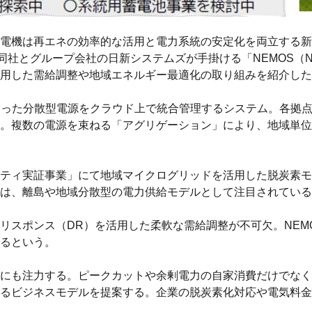
電機は再エネの効率的な活用と電力系統の安定化を両立する新
ループ会社の日新システムズが手掛ける「NEMOS（NissinSy
中心に、蓄電池を活用した需給調整や地域エネルギー最適化の取り組みを紹介し
といった分散型電源をクラウド上で統合管理するシステム。各拠
。複数の電源を束ねる「アグリゲーション」により、地域単位
ティ実証事業」にて地域マイクログリッドを活用した脱炭素モ
は、離島や地域分散型の電力供給モデルとして注目されている
リスポンス（DR）を活用した柔軟な需給調整が不可欠。NEM
るという。
にも注力する。ピークカットや余剰電力の自家消費だけでなく
るビジネスモデルを提案する。企業の脱炭素化対応や電気料金