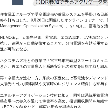
住友電工グループで受変電設備や蓄電システムを手掛ける日新
略を打ち出した。9月26日に開催したオンラインセミナーで、同社とグ
Management Optimalization System）」を
NEMOSは、太陽光発電、蓄電池、エコ給湯器、EV充電器
携し、遠隔から自動制御することで、分散電源を有効活用する
進が可能となる。
ネクステムズ社との協業で「宮古島市島嶼型スマートコミュニ
きた。再エネの大量導入と系統安定化の両立を目指す取り組み
再エネ拡大が進む一方、系統の安定化には蓄電池やディマンド
太陽光の出力抑制削減や災害時のレジリエンス確保にも寄与す
エネルギーアグリゲーション技術に加え、同社は系統用蓄電池
整市場への参入を通じて稼働率を高め、投資回収期間を短縮す
（BCP）の強化など、幅広い用途が期待される。