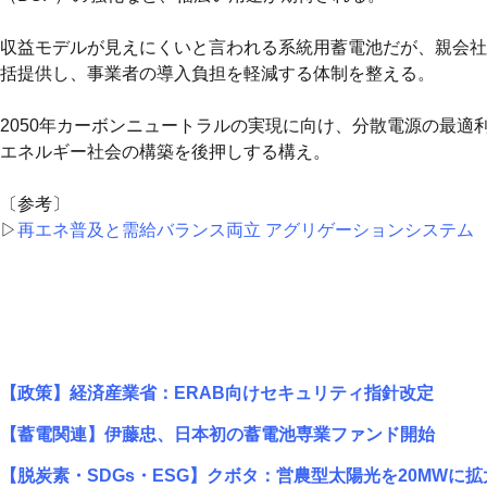
収益モデルが見えにくいと言われる系統用蓄電池だが、親会社
括提供し、事業者の導入負担を軽減する体制を整える。
2050年カーボンニュートラルの実現に向け、分散電源の最
エネルギー社会の構築を後押しする構え。
〔参考〕
▷
再エネ普及と需給バランス両立 アグリゲーションシステム
【政策】経済産業省：ERAB向けセキュリティ指針改定
【蓄電関連】伊藤忠、日本初の蓄電池専業ファンド開始
【脱炭素・SDGs・ESG】クボタ：営農型太陽光を20MWに