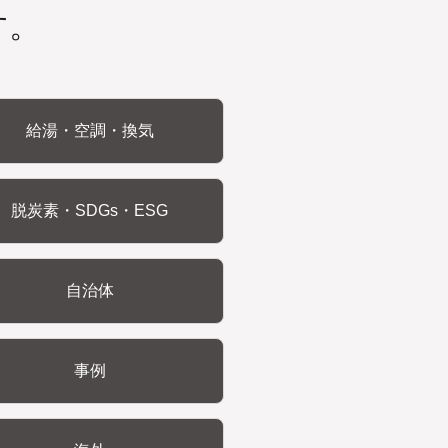
す。
給湯・空調・換気
脱炭素・SDGs・ESG
自治体
事例