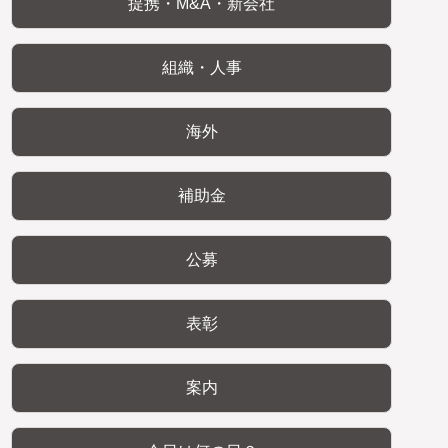
提携・M&A・新会社
組織・人事
海外
補助金
公募
表彰
案内