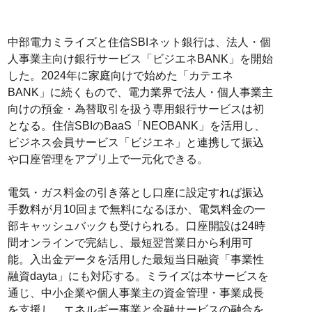
中部電力ミライズと住信SBIネット銀行は、法人・個
人事業主向け銀行サービス「ビジエネBANK」を開始
した。2024年に家庭向けで始めた「カテエネ
BANK」に続くもので、電力業界で法人・個人事業主
向けの預金・為替取引を扱う専用銀行サービスは初
となる。住信SBIのBaaS「NEOBANK」を活用し、
ビジネス会員サービス「ビジエネ」と連携して振込
や口座管理をアプリ上で一元化できる。
電気・ガス料金の引き落とし口座に設定すれば振込
手数料が月10回まで無料になるほか、電気料金の一
部キャッシュバックも受けられる。口座開設は24時
間オンラインで完結し、最短翌営業日から利用可
能。入出金データを活用した最短当日融資「事業性
融資dayta」にも対応する。ミライズは本サービスを
通じ、中小企業や個人事業主の資金管理・事業成長
を支援し、エネルギー事業と金融サービスの融合を