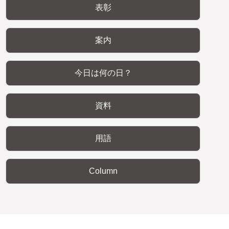
表彰
案内
今日は何の日？
資料
用語
Column