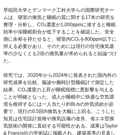
早稲田大学とデンマーク工科大学らの国際研究チー
ムは、寝室の換気と睡眠の質に関する17本の研究を
整理・分析し、CO₂濃度が1,000ppmに達すると睡眠
効率や深睡眠割合が低下することを確認した。安全
側に余裕を持たせると、寝室内CO₂を800ppm以下に
抑える必要があり、そのためには現行の住宅換気基
準の少なくとも2倍の換気量が求められると結論づけ
た。
研究では、2020年から2024年に発表された国内外の
研究成果を比較。脳波や腕時計型睡眠計で測定した
結果、CO₂濃度の上昇が睡眠指標に悪影響を与える
ことが明確となった。成人が睡眠中に快適な空気環
境を維持するには一人当たり約8L/sの外気供給が必
要で、現行の0.5回/h換気を大幅に上回る。こうした
知見は住宅設計規格や換気設備の改良、省エネ型換
気技術の開発に直結する可能性がある。成果はTaylor
& Francis社の学術誌に掲載され、建築基準の見直し