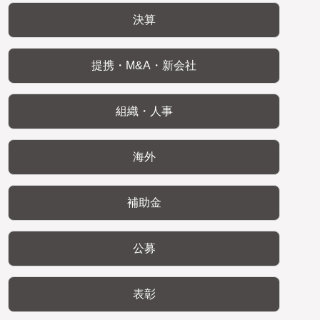
決算
提携・M&A・新会社
組織・人事
海外
補助金
公募
表彰