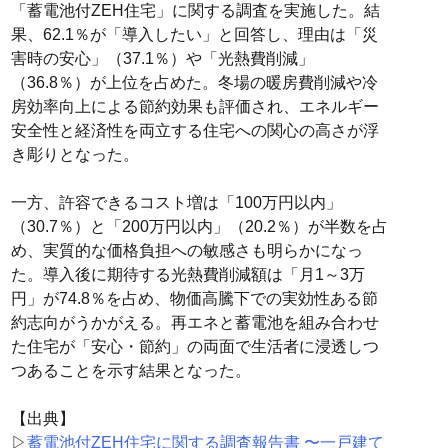
「蓄電池付ZEH住宅」に関する調査を実施した。結
果、62.1％が「導入したい」と回答し、理由は「災
害時の安心」（37.1％）や「光熱費削減」
（36.8％）が上位を占めた。冬場の暖房費削減や冷
房効率向上による節約効果も評価され、エネルギー
安全性と経済性を両立する住宅への関心の高さが浮
き彫りとなった。
一方、許容できるコスト増は「100万円以内」
（30.7％）と「200万円以内」（20.2％）が半数を占
め、実質的な価格負担への敏感さも明らかになっ
た。導入後に期待する光熱費削減額は「月1～3万
円」が74.8％を占め、物価高騰下での実効性ある節
約志向がうかがえる。再エネと蓄電池を組み合わせ
た住宅が「安心・節約」の両面で生活者に浸透しつ
つあることを示す結果となった。
【出典】
▷
蓄電池付ZEH住宅に関する調査報告書 〜一戸建て