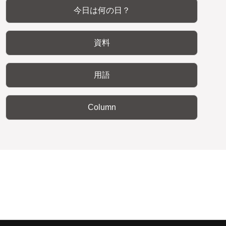
今日は何の日？
資料
用語
Column