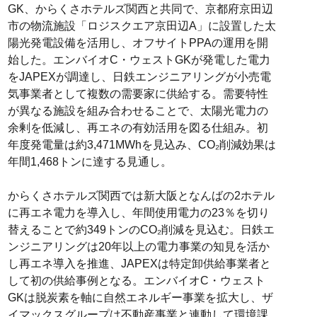
GK、からくさホテルズ関西と共同で、京都府京田辺
市の物流施設「ロジスクエア京田辺A」に設置した太
陽光発電設備を活用し、オフサイトPPAの運用を開
始した。エンバイオC・ウェストGKが発電した電力
をJAPEXが調達し、日鉄エンジニアリングが小売電
気事業者として複数の需要家に供給する。需要特性
が異なる施設を組み合わせることで、太陽光電力の
余剰を低減し、再エネの有効活用を図る仕組み。初
年度発電量は約3,471MWhを見込み、CO₂削減効果は
年間1,468トンに達する見通し。
からくさホテルズ関西では新大阪となんばの2ホテル
に再エネ電力を導入し、年間使用電力の23％を切り
替えることで約349トンのCO₂削減を見込む。日鉄エ
ンジニアリングは20年以上の電力事業の知見を活か
し再エネ導入を推進、JAPEXは特定卸供給事業者と
して初の供給事例となる。エンバイオC・ウェスト
GKは脱炭素を軸に自然エネルギー事業を拡大し、ザ
イマックスグループは不動産事業と連動して環境課