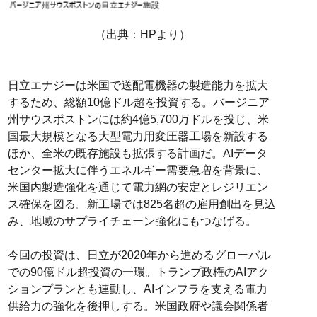
（出典：HPより）
日立エナジーは米国で送配電機器の製造能力を拡大
するため、総額10億ドル超を投資する。バージニア
州サウスボストンには約4億5,700万ドルを投じ、米
国最大規模となる大型電力用変圧器工場を新設する
ほか、全米の既存施設も拡張する計画だ。AIデータ
センター拡大に伴うエネルギー需要急増を背景に、
米国内製造強化を通じて電力網の安定とレジリエン
ス確保を図る。新工場では825名超の雇用創出を見込
み、地域のサプライチェーン強化にもつなげる。
今回の投資は、日立が2020年から進めるグローバル
での90億ドル超投資の一環。トランプ政権のAIアク
ションプランとも連動し、AIインフラを支える電力
供給力の強化を後押しする。米国政府や議会関係者