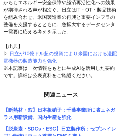
からもエネルギー安全保障や経済再活性化への効果
が期待される声が相次ぐ。日立はIT・OT・製品技術
を組み合わせ、米国製造業の再興と重要インフラの
整備を支援するとともに、急拡大するデータセンタ
ー需要に応える考えを示した。
【出典】
▷
日立が10億ドル超の投資により米国における送配
電機器の製造能力を強化
※本記事は一次情報をもとに生成AIを活用した要約
です。詳細は公表資料をご確認ください。
関連ニュース
【断熱材・窓】日本板硝子：千葉事業所に省エネガ
ラス用新設備、国内生産を強化
【脱炭素・SDGs・ESG】日立製作所：セブン-イレ