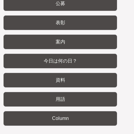
公募
表彰
案内
今日は何の日？
資料
用語
Column