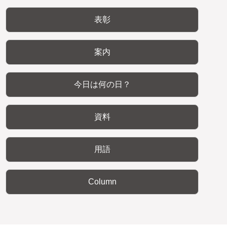
表彰
案内
今日は何の日？
資料
用語
Column