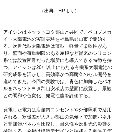
（出典：HPより）
アイシンはネッツトヨタ郡山と共同で、ペロブスカ
イト太陽電池の実証実験を福島県郡山市で開始す
る。次世代型太陽電池は薄型・軽量で柔軟性があ
り、壁面や荷重制限のある屋根など従来のシリコン
系では設置困難だった場所にも導入できる特徴を持
つ。アイシンは20年以上にわたる有機系太陽電池の
研究成果を活かし、高効率かつ高耐久のセル開発を
進めてきた。今回の実験では、青色に加飾したパネ
ルをネッツトヨタ郡山安積店の壁面に設置し、景観
との調和や色変化、発電性能を評価する。
発電した電力は店舗内コンセントや外部照明で活用
される。寒暖差が大きい郡山の気候下で加飾パネル
と非加飾パネルを比較し、耐久性や反射光の影響を
検証する。今後は建築デザインと調和する商品モデ