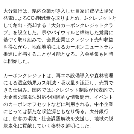
大分銀行は、県内企業が導入した自家消費型太陽光
発電によるCO₂削減量を取りまとめ、J-クレジットと
して創出・売却する「大分カーボンクレジットクラ
ブ」を設立した。県やバイウィルと締結した覚書に
基づく取り組みで、会員企業はクレジット売却収益
を得ながら、地産地消によるカーボンニュートラル
推進に寄与することが可能となる。入会募集も同時
に開始した。
カーボンクレジットは、再エネ設備導入や森林管理
による温室効果ガス削減・吸収量を認証し、売買で
きる仕組み。国内ではJ-クレジット制度が代表的で、
大企業の環境法対応や国際的な情報開示、イベント
のカーボンオフセットなどに利用される。中小企業
にとっては新たな収益源ともなり得る。大分銀行
は、顧客の環境・社会課題解決を支援し、地域の脱
炭素化に貢献していく姿勢を鮮明にした。