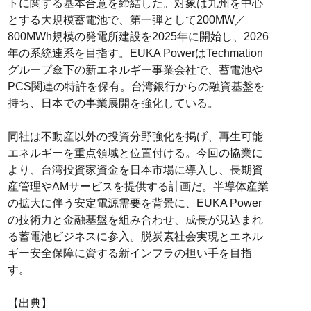
トに関する基本合意を締結した。対象は九州を中心
とする大規模蓄電池で、第一弾として200MW／
800MWh規模の発電所建設を2025年に開始し、2026
年の系統連系を目指す。EUKA PowerはTechmation
グループ傘下の新エネルギー事業会社で、蓄電池や
PCS関連の特許を保有。台湾銀行からの融資基盤を
持ち、日本での事業展開を強化している。
同社は不動産以外の投資分野強化を掲げ、再生可能
エネルギーを重点領域と位置付ける。今回の協業に
より、台湾投資家資金を日本市場に導入し、長期資
産管理やAMサービスを提供する計画だ。半導体産業
の拡大に伴う安定電源需要を背景に、EUKA Power
の技術力と金融基盤を組み合わせ、成長が見込まれ
る蓄電池ビジネスに参入。脱炭素社会実現とエネル
ギー安全保障に資する新インフラの担い手を目指
す。
【出典】