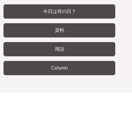
今日は何の日？
資料
用語
Column