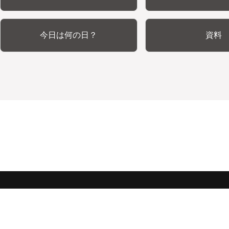
今日は何の日？
資料
みんな