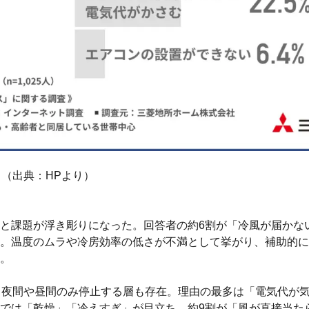
（出典：HPより）
と課題が浮き彫りになった。回答者の約6割が「冷風が届かな
。温度のムラや冷房効率の低さが不満として挙がり、補助的に
。
、夜間や昼間のみ停止する層も存在。理由の最多は「電気代が
では「乾燥」「冷えすぎ」が目立ち、約9割が「風が直接当た