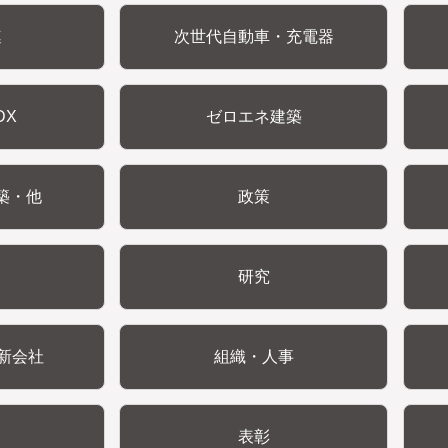
連
次世代自動車・充電器
DX
ゼロエネ建築
築・他
政策
研究
新会社
組織・人事
表彰