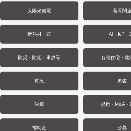
太陽光発電
蓄電関
断熱材・窓
AI・IoT・
防災・防犯・事故等
各種住宅・建
市況
調査
決算
提携・M&A・
補助金
公募