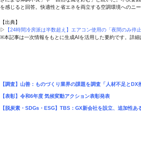
を感じると回答。快適性と省エネを両立する空調環境へのニー
【出典】
▷
【24時間冷房派は半数超え】エアコン使用の「夜間のみ停
※本記事は一次情報をもとに生成AIを活用した要約です。詳
【調査】山善：ものづくり業界の課題を調査「人材不足とDX
【表彰】令和6年度 気候変動アクション表彰発表
【脱炭素・SDGs・ESG】TBS：GX新会社を設立、追加性