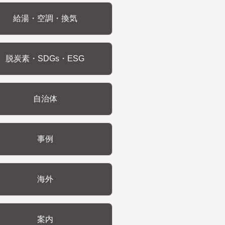
給湯・空調・換気
脱炭素・SDGs・ESG
自治体
事例
海外
案内