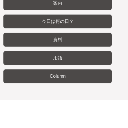
案内
今日は何の日？
資料
用語
Column