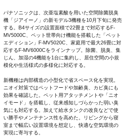
パナソニックは、次亜塩素酸を用いた空間除菌脱臭
機「ジアイーノ」の新モデル3機種を10月下旬に発売
する。B4サイズの設置面積で22畳まで対応するF-
MV5000C、ペット世帯向け機能を搭載した「ペット
エディション」F-MV5020C、家庭用で最大26畳に対
応するF-MV6000Cをラインナップ。除菌、脱臭、集
じん、加湿の4機能を1台に集約し、居住空間の小規
模化や生活様式の多様化に対応する。
新機種は内部構造の小型化で省スペース化を実現。
ニオイ対策ではペットフードや加齢臭、カビ臭にも
効果を確認した。ペット用アタッチメントや「ニオ
イモード」を搭載し、従来感知しづらかった弱い臭
気にも対応する。加えて給水タンクの改良などで使
い勝手やメンテナンス性を高めた。リビングから寝
室まで幅広い設置環境を想定し、快適な空気環境の
実現に寄与する。