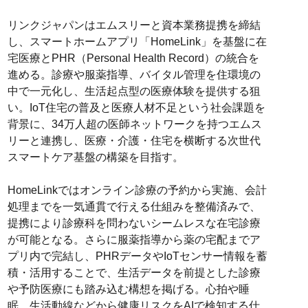
リンクジャパンはエムスリーと資本業務提携を締結
し、スマートホームアプリ「HomeLink」を基盤に在
宅医療とPHR（Personal Health Record）の統合を
進める。診療や服薬指導、バイタル管理を住環境の
中で一元化し、生活起点型の医療体験を提供する狙
い。IoT住宅の普及と医療人材不足という社会課題を
背景に、34万人超の医師ネットワークを持つエムス
リーと連携し、医療・介護・住宅を横断する次世代
スマートケア基盤の構築を目指す。
HomeLinkではオンライン診療の予約から実施、会計
処理までを一気通貫で行える仕組みを整備済みで、
提携により診療科を問わないシームレスな在宅診療
が可能となる。さらに服薬指導から薬の宅配までア
プリ内で完結し、PHRデータやIoTセンサー情報を蓄
積・活用することで、生活データを前提とした診療
や予防医療にも踏み込む構想を掲げる。心拍や睡
眠、生活動線などから健康リスクをAIで検知する仕