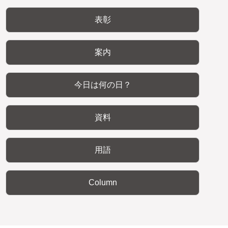
表彰
案内
今日は何の日？
資料
用語
Column