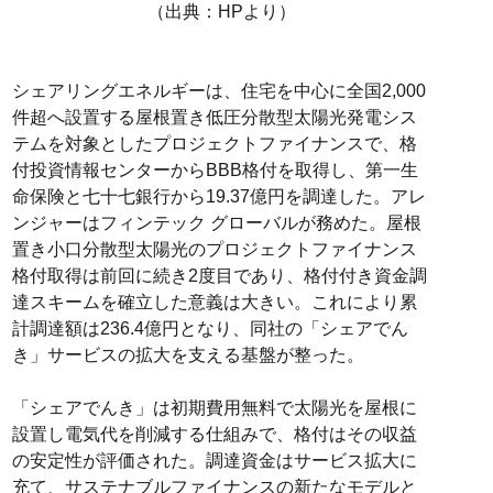
（出典：HPより）
シェアリングエネルギーは、住宅を中心に全国2,000
件超へ設置する屋根置き低圧分散型太陽光発電シス
テムを対象としたプロジェクトファイナンスで、格
付投資情報センターからBBB格付を取得し、第一生
命保険と七十七銀行から19.37億円を調達した。アレ
ンジャーはフィンテック グローバルが務めた。屋根
置き小口分散型太陽光のプロジェクトファイナンス
格付取得は前回に続き2度目であり、格付付き資金調
達スキームを確立した意義は大きい。これにより累
計調達額は236.4億円となり、同社の「シェアでん
き」サービスの拡大を支える基盤が整った。
「シェアでんき」は初期費用無料で太陽光を屋根に
設置し電気代を削減する仕組みで、格付はその収益
の安定性が評価された。調達資金はサービス拡大に
充て、サステナブルファイナンスの新たなモデルと