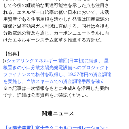
して今後の継続的な調達可能性を示した点も注目さ
れる。エネルギー自給率の低い日本において、未活
用資産である住宅屋根を活かした発電は国産電源の
確保と温室効果ガス削減に直結する。同社は今後も
分散電源の普及を通じ、カーボンニュートラルに向
けたエネルギーシステム変革を推進する方針だ。
【出典】
▷
シェアリングエネルギー 前回(日本初)に続き、 屋
根置きの小口分散太陽光発電設備へのプロジェクト
ファイナンスで格付を取得し、19.37億円の資金調達
を実施し、当該スキームでの資金調達手段を確立
※本記事は一次情報をもとに生成AIを活用した要約
です。詳細は公表資料をご確認ください。
関連ニュース
【太陽光発電】富士テクニカルコーポレーション：