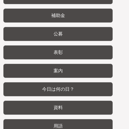
補助金
公募
表彰
案内
今日は何の日？
資料
用語