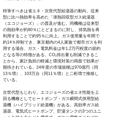
特筆すべきは省エネ・次世代型給湯器の動向。従来
型に比べ熱効率を高めた「潜熱回収型ガス給湯器
（エコジョーズ）」の普及が進む。同機種は従来型
の熱効率が約80％にとどまるのに対し、排気熱を再
利用することで約95％に向上。ガス使用量を年間で
約14％抑制でき、東京都内の4人家族で都市ガスを利
用する場合、ガス・電気料金は年1.2万円程度の節約
となる等の特徴がある。CO₂排出量も削減できるこ
とから、家計負担の軽減と環境対策の両面で効果が
期待されている。24年度の市場規模は970億円（同
13％増）、103万台（同11％増）と二桁増で推移し
ている。
次世代型もじわり。エコジョーズの省エネ性能を上
回る機種としてヒートポンプ・ガス瞬間式併用型給
湯機（ハイブリッド給湯機）がある。高効率ガス給
湯器、電気式ヒートポンプ、貯湯タンクの3つのユニ