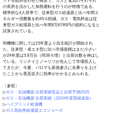
ットを組み合わせた構造で、ガスと電気のそれぞれ
の長所を活かした加熱運転を行うのが特徴である。
標準的な4人世帯で、従来型ガス給湯器と比べ年間エ
ネルギー消費量を約45％削減。ガス・電気料金は従
来型ガス給湯器と比べ年間8万6780円の節約になると
試算されている。
同機種に関しては23年度より自主統計が開始され
た。従来型・省エネ型に比べ市場規模はまだ小さい
が24年度は3.9万台（同36％増）と出荷台数を伸ばし
ている。リンナイとノーリツが先んじて市場投入し
てきたが、今夏、パロマも新規参入に名乗りを上げ
たことから普及拡大に拍車がかかるとみられる。
〔参照〕
▷
ガス・石油機器 出荷実績見込と出荷予測2025
▷
ガス・石油機器 出荷実績（2024年度実績追加）
▷
ハイブリッド給湯機
▷
ガス高効率給湯器エコジョーズ