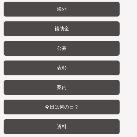
海外
補助金
公募
表彰
案内
今日は何の日？
資料