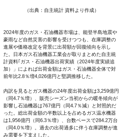
（出典：自主統計 資料より作成）
2024年度のガス・石油機器市場は、能登半島地震や
豪雨など自然災害の影響を受けつつも、在庫調整の
進展や価格改定を背景に出荷額が回復傾向を示し
た。日本ガス石油機器工業会が取りまとめた自主統
計資料｢ガス・石油機器出荷実績（2024年度実績追
加）」によれば出荷金額はガス・石油機器全体で対
前年比2.8％増4,026億円と堅調推移した。
内訳を見るとガス機器の24年度出荷金額は3,259億円
（同4.7％増）、販売シーズン当初からの暖冬傾向が
影響し石油機器は767億円（同4.7％減）と対照的だ
った。総出荷金額の半数以上を占めるガス温水機器
は1,956億円（同6.3％増）、台数ベースで284.2万台
（同4.0％増）。過去の出荷過多に伴う在庫調整が進
み需要を下支えした。