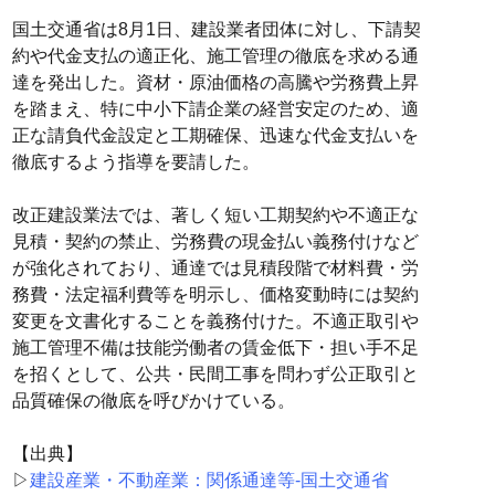
国土交通省は8月1日、建設業者団体に対し、下請契
約や代金支払の適正化、施工管理の徹底を求める通
達を発出した。資材・原油価格の高騰や労務費上昇
を踏まえ、特に中小下請企業の経営安定のため、適
正な請負代金設定と工期確保、迅速な代金支払いを
徹底するよう指導を要請した。
改正建設業法では、著しく短い工期契約や不適正な
見積・契約の禁止、労務費の現金払い義務付けなど
が強化されており、通達では見積段階で材料費・労
務費・法定福利費等を明示し、価格変動時には契約
変更を文書化することを義務付けた。不適正取引や
施工管理不備は技能労働者の賃金低下・担い手不足
を招くとして、公共・民間工事を問わず公正取引と
品質確保の徹底を呼びかけている。
【出典】
▷
建設産業・不動産業：関係通達等-国土交通省