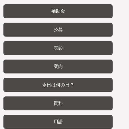
補助金
公募
表彰
案内
今日は何の日？
資料
用語