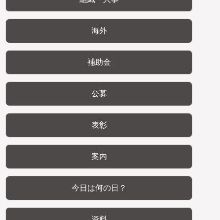
海外
補助金
公募
表彰
案内
今日は何の日？
資料