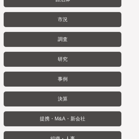
市況
調査
研究
事例
決算
提携・M&A・新会社
組織・人事