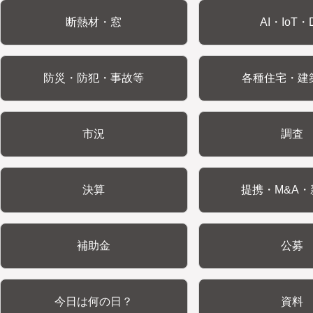
断熱材・窓
AI・IoT・
防災・防犯・事故等
各種住宅・建
市況
調査
決算
提携・M&A・
補助金
公募
今日は何の日？
資料