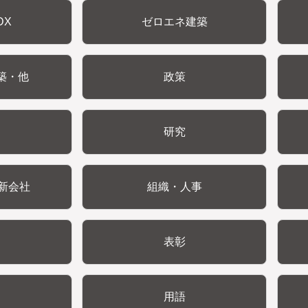
DX
ゼロエネ建築
築・他
政策
研究
新会社
組織・人事
表彰
用語