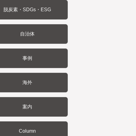
脱炭素・SDGs・ESG
自治体
事例
海外
案内
Column