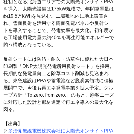
社初となる北海道エリアでの太陽光オンサイトPPA
を導入。太陽光設備は175kW規模で、年間発電量は
約19.5万kWhを見込む。工場敷地内に地上設置さ
れ、雪面反射を活用する両面発電パネルや反射シー
トを導入することで、発電効率を最大化。初年度か
ら工場使用電力量の約40％を再生可能エネルギーで
賄う構成となっている。
反射シートには防汚・耐久・防草性に優れた大日本
印刷製「DNP太陽光発電所用反射シート」を採用。
長期的な発電量向上と除草コスト削減も見込まれ
る。東急建設はPPAや蓄電池など脱炭素領域に積極
展開中で、今後も再エネ発電事業を拡大予定。グル
ープ方針「To zero, from zero.」のもと、顧客ニーズ
に対応した設計と部材選定で再エネ導入の最大化を
図る。
【出典】
▷
多治見無線電機株式会社に太陽光オンサイトPPA