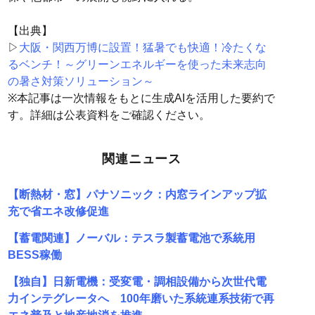
【出典】
▷
大阪・関西万博に設置！猛暑でも快適！冷たくな
るベンチ！～グリーンエネルギーを使った未来志向
の暑さ対策ソリューション～
※本記事は一次情報をもとに生成AIを活用した要約で
す。詳細は公表資料をご確認ください。
関連ニュース
【断熱材・窓】パナソニック：内窓ラインアップ拡
充で省エネ改修促進
【蓄電関連】ノーバル：テスラ製蓄電池で系統用
BESS稼働
【独自】日新電機：受変電・調相設備から次世代電
力インテグレータへ 100年磨いた系統連系技術で再