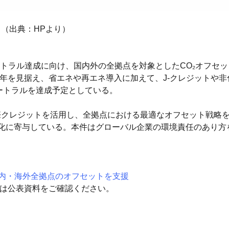
（出典：HPより）
トラル達成に向け、国内外の全拠点を対象としたCO₂オフセ
35年を見据え、省エネや再エネ導入に加えて、J-クレジットや
ュートラルを達成予定としている。
際クレジットを活用し、全拠点における最適なオフセット戦略
度化に寄与している。本件はグローバル企業の環境責任のあり方
内・海外全拠点のオフセットを支援
細は公表資料をご確認ください。