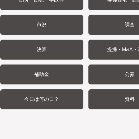
市況
調査
決算
提携・M&A・
補助金
公募
今日は何の日？
資料