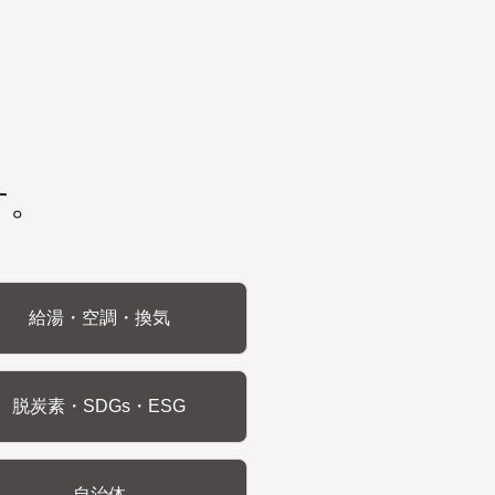
す。
給湯・空調・換気
脱炭素・SDGs・ESG
自治体