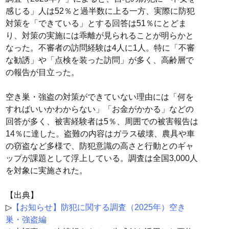
感じる」人は52％と過半数に上る一方、実際に防犯
対策を「できている」とする回答は51％にとどま
り、対策の実施には乖離が見られることが明らかと
なった。不審者の訪問経験は4人に1人。特に「不審
な勧誘」や「点検を装った訪問」が多く、高齢層で
の報告が目立った。
空き巣・強盗の対策ができていない理由には「何を
すればいいかわからない」「お金がかかる」などの
回答が多く、被害経験者は5％、周囲での被害報告は
14％に達した。盗難の内容はガラス破壊、農具や車
の窃盗など多様で、防犯意識の高さと行動とのギャ
ップが課題として浮上している。調査は全国3,000人
を対象に実施された。
【出典】
▷
【お知らせ】防犯に関する調査（2025年）空き
巣・強盗編