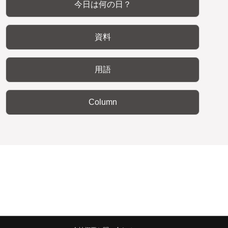
今日は何の日？
資料
用語
Column