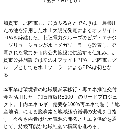
（出典：HPより）
加賀市、北陸電力、加賀ふるさとでんきは、農業用
ため池を活用した水上太陽光発電によるオフサイト
PPAを締結した。北陸電力グループのビズ・エナジ
ーソリューションが水上メガソーラーを設置し、発
電された電力を市内公共施設に供給する仕組み。加
賀市公共施設では初のオフサイトPPA、北陸電力グ
ループとしても水上ソーラーによるPPAは初とな
る。
本事業は環境省の地域脱炭素移行・再エネ推進交付
金を活用した「加賀市版RE100」のリードプロジェ
クト。市内エネルギー需要を100%再エネで賄う「地
産地消」による脱炭素と地域経済循環の実現を目指
す。今後も両者は地元電源の開発と再エネ供給を通
じて、持続可能な地域社会の構築を進める。