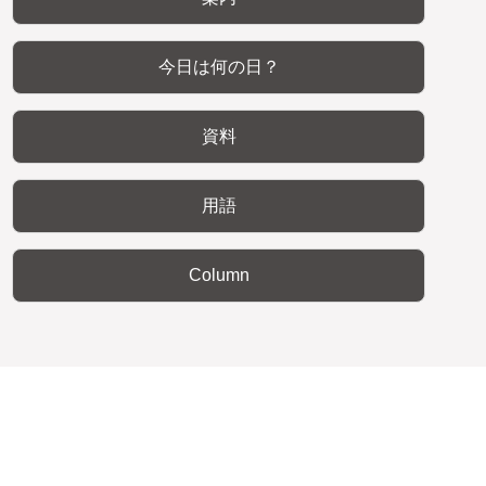
今日は何の日？
資料
用語
Column