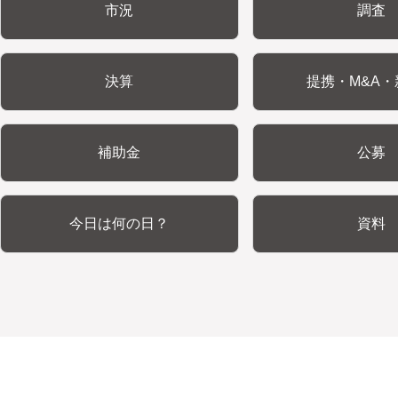
市況
調査
決算
提携・M&A・
補助金
公募
今日は何の日？
資料