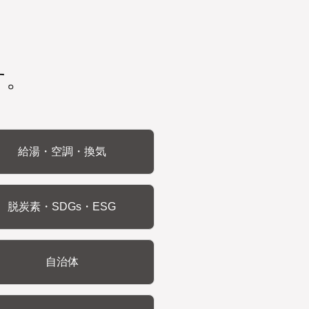
す。
給湯・空調・換気
脱炭素・SDGs・ESG
自治体