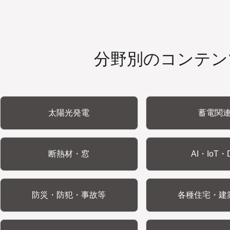
分野別のコンテン
太陽光発電
蓄電関
断熱材・窓
AI・IoT・
防災・防犯・事故等
各種住宅・建