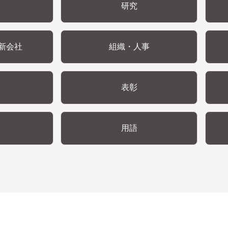
研究
新会社
組織・人事
表彰
用語