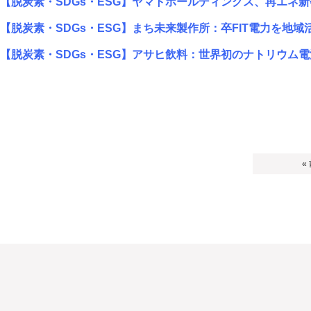
【脱炭素・SDGs・ESG】ヤマトホールディングス、再エネ
【脱炭素・SDGs・ESG】まち未来製作所：卒FIT電力を地域活用、
【脱炭素・SDGs・ESG】アサヒ飲料：世界初のナトリウム
«