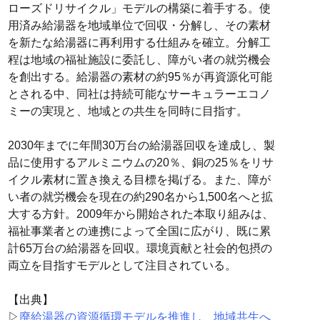
ローズドリサイクル」モデルの構築に着手する。使
用済み給湯器を地域単位で回収・分解し、その素材
を新たな給湯器に再利用する仕組みを確立。分解工
程は地域の福祉施設に委託し、障がい者の就労機会
を創出する。給湯器の素材の約95％が再資源化可能
とされる中、同社は持続可能なサーキュラーエコノ
ミーの実現と、地域との共生を同時に目指す。
2030年までに年間30万台の給湯器回収を達成し、製
品に使用するアルミニウムの20％、銅の25％をリサ
イクル素材に置き換える目標を掲げる。また、障が
い者の就労機会を現在の約290名から1,500名へと拡
大する方針。2009年から開始された本取り組みは、
福祉事業者との連携によって全国に広がり、既に累
計65万台の給湯器を回収。環境貢献と社会的包摂の
両立を目指すモデルとして注目されている。
【出典】
▷
廃給湯器の資源循環モデルを推進し、地域共生へ