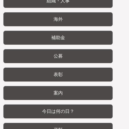
組織・人事
海外
補助金
公募
表彰
案内
今日は何の日？