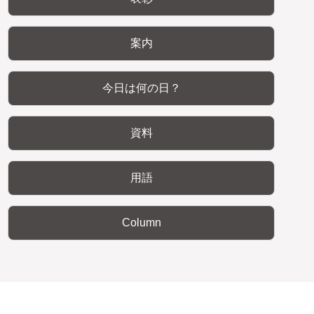
案内
今日は何の日？
資料
用語
Column