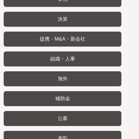
決算
提携・M&A・新会社
組織・人事
海外
補助金
公募
表彰