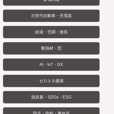
次世代自動車・充電器
給湯・空調・換気
断熱材・窓
AI・IoT・DX
ゼロエネ建築
脱炭素・SDGs・ESG
防災・防犯・事故等