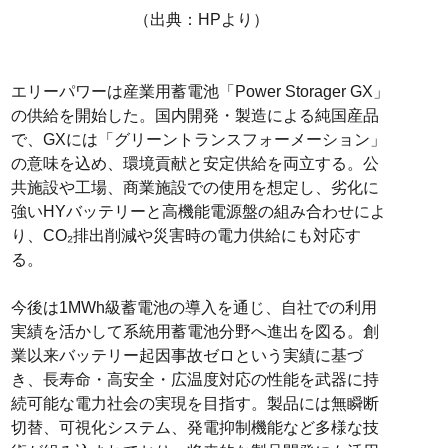
（出典：HPより）
エリーパワーは産業用蓄電池「Power Storager GX」
の供給を開始した。国内開発・製造による純国産品
で、GXには「グリーントランスフォーメーション」
の意味を込め、環境貢献と安定供給を両立する。公
共施設や工場、商業施設での使用を想定し、劣化に
強いHYバッテリーと高機能電源盤の組み合わせによ
り、CO₂排出削減や災害時の電力供給にも対応す
る。
今後は1MWh級蓄電池の導入を通じ、自社での利用
実績を活かして系統用蓄電池分野へ進出を図る。創
業以来バッテリー起因事故ゼロという実績に基づ
き、長寿命・高安全・広温度対応の性能を武器に持
続可能な電力社会の実現を目指す。製品には無瞬断
切替、可視化システム、発電抑制機能など多様な技