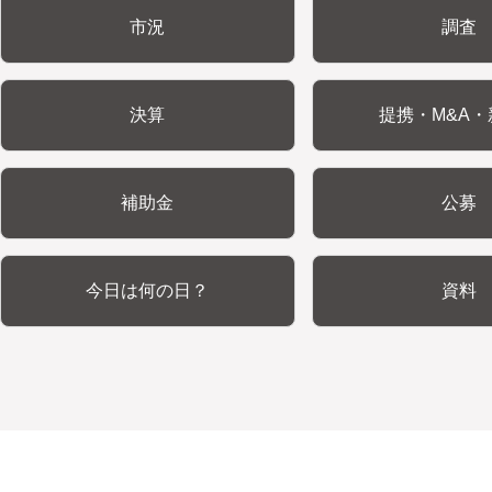
市況
調査
決算
提携・M&A・
補助金
公募
今日は何の日？
資料