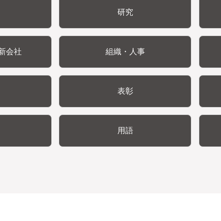
研究
新会社
組織・人事
表彰
用語