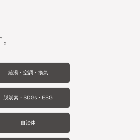
す。
給湯・空調・換気
脱炭素・SDGs・ESG
自治体