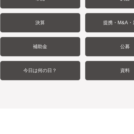
決算
提携・M&A・
補助金
公募
今日は何の日？
資料