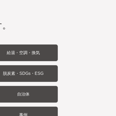
す。
給湯・空調・換気
脱炭素・SDGs・ESG
自治体
事例