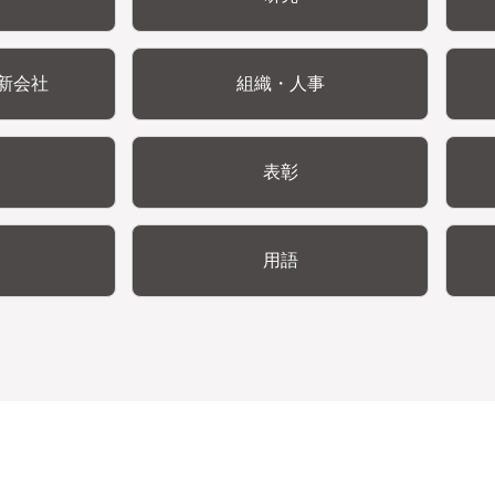
新会社
組織・人事
表彰
用語