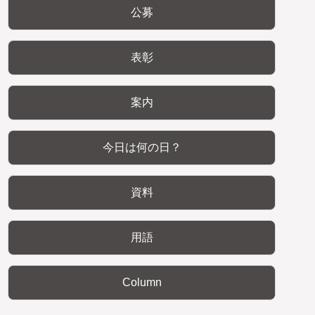
公募
表彰
案内
今日は何の日？
資料
用語
Column