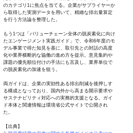
のカテゴリ1に焦点を当てる。企業がサプライヤーか
ら取得した実測データを用いて、精緻な排出量算定
を行う方法論を整理した。
もう1つは「バリューチェーン全体の脱炭素化に向け
たエンゲージメント実践ガイド」で、令和6年度のモ
デル事業で得た知見を基に、取引先との対話の高度
化や業界横断的な協働の進め方を提示。意見集約や
課題の優先順位付けの手法にも言及し、業界単位で
の脱炭素化の加速を狙う。
両ガイドは、企業の実効性ある排出削減を後押しす
る構成となっており、国内外から高まる開示要求や
サステナビリティ対応への実務的支援となる。ガイ
ド本体と関連情報は環境省公式サイトで公開され
た。
【出典】