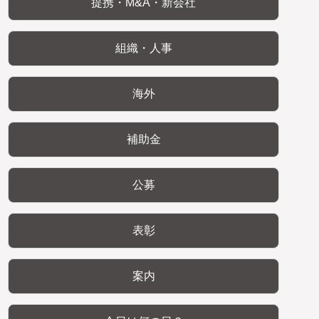
提携・M&A・新会社
組織・人事
海外
補助金
公募
表彰
案内