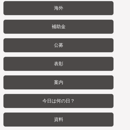
海外
補助金
公募
表彰
案内
今日は何の日？
資料