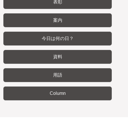
表彰
案内
今日は何の日？
資料
用語
Column