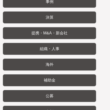
事例
決算
提携・M&A・新会社
組織・人事
海外
補助金
公募