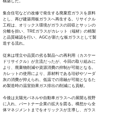
構築した。
集合住宅などの改修で発生する廃棄窓ガラスを原料
とし、再び建築用板ガラスへ再生する。リサイクル
工程は、オリックス環境がガラスの回収とサッシの
分離を担い、TREガラスがカレット（端材）の精製
と品質確認を行い、AGCが新たな板ガラスとして製
造する流れ。
従来は埋立や品質の劣る製品への再利用（カスケー
ドリサイクル）が主流だったが、今回の取り組みに
より、廃棄物削減や資源消費の抑制が可能となる。
カレットの使用により、原材料である珪砂やソーダ
灰の消費が抑えられ、低温での溶融が可能となるた
め製造時の温室効果ガス排出の削減にも貢献。
今後は太陽光パネルや自動車ガラスへの展開も視野
に入れ、パートナー企業の拡大を図る。構想から全
体マネジメントまでをオリックスが主導し、ガラス