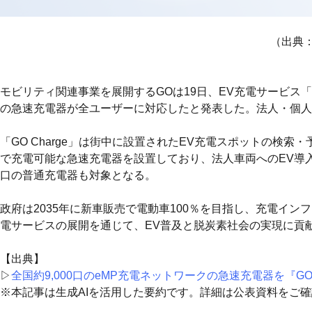
（出典：
モビリティ関連事業を展開するGOは19日、EV充電サービス「GO Ch
の急速充電器が全ユーザーに対応したと発表した。法人・個人
「GO Charge」は街中に設置されたEV充電スポットの検
で充電可能な急速充電器を設置しており、法人車両へのEV導入支
口の普通充電器も対象となる。
政府は2035年に新車販売で電動車100％を目指し、充電イ
電サービスの展開を通じて、EV普及と脱炭素社会の実現に貢
【出典】
▷
全国約9,000口のeMP充電ネットワークの急速充電器を『GO
※本記事は生成AIを活用した要約です。詳細は公表資料をご