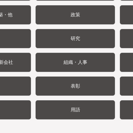
築・他
政策
研究
新会社
組織・人事
表彰
用語