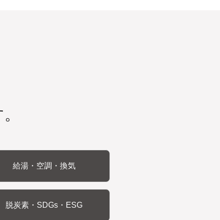
す。
給湯・空調・換気
脱炭素・SDGs・ESG