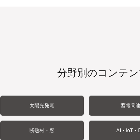
分野別のコンテン
太陽光発電
蓄電関
断熱材・窓
AI・IoT・