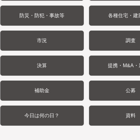
防災・防犯・事故等
各種住宅・建
市況
調査
決算
提携・M&A・
補助金
公募
今日は何の日？
資料