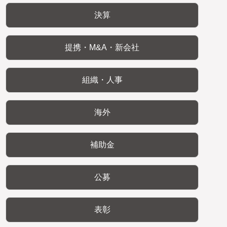
決算
提携・M&A・新会社
組織・人事
海外
補助金
公募
表彰