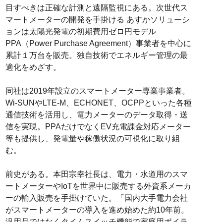
目すべきは正確な計測と遠隔監視にある。次世代ス
マートメーターの開発を手掛ける あすかソリューシ
ョンは太陽光発電の初期費用ゼロ円モデル
PPA（Power Purchase Agreement）事業者を中心に
累計１万台を販売。独自技術でエネルギー管理の最
適化をめざす。
同社は2019年設立のスマートメーター専業事業者。
Wi-SUNやLTE-M、ECHONET、OCPPといった各種
通信技術を活用し、電力メーターのデータ取得・送
信を実現。PPAだけでなくEV充電課金対応メーター
等も提供し、発電量や稼働状況の可視化に取り組
む。
前史がある。本田宗幸社長は、電力・水道用のスマ
ートメーターやIoTを世界中に販売する外資系メーカ
ーの輸入販売を手掛けていた。「国内大手電力会社
がスマートメーターの導入を進め始めた約10年前。
汎用品ではなくタイムスイッチ機能で家庭用ボイラ