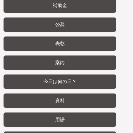
補助金
公募
表彰
案内
今日は何の日？
資料
用語