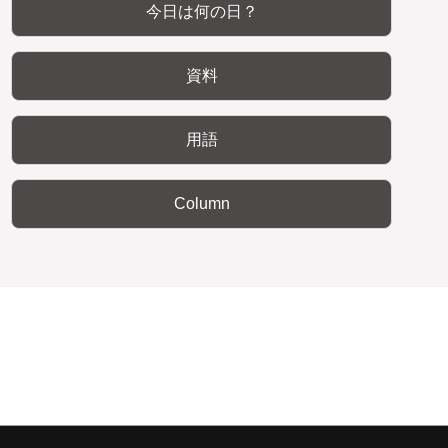
今日は何の日？
資料
用語
Column