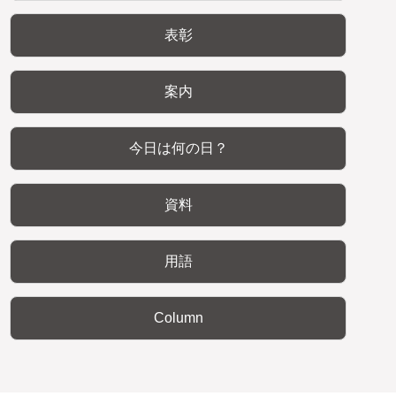
表彰
案内
今日は何の日？
資料
用語
Column