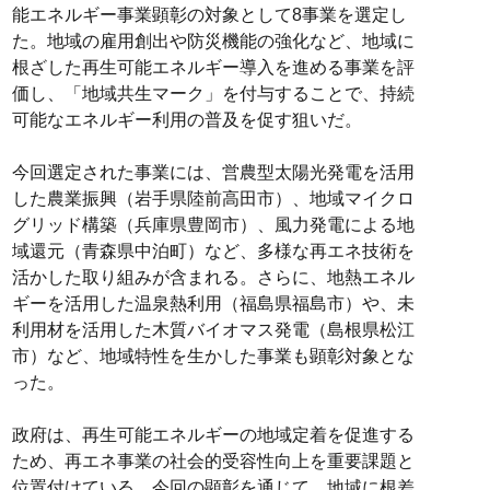
能エネルギー事業顕彰の対象として8事業を選定し
た。地域の雇用創出や防災機能の強化など、地域に
根ざした再生可能エネルギー導入を進める事業を評
価し、「地域共生マーク」を付与することで、持続
可能なエネルギー利用の普及を促す狙いだ。
今回選定された事業には、営農型太陽光発電を活用
した農業振興（岩手県陸前高田市）、地域マイクロ
グリッド構築（兵庫県豊岡市）、風力発電による地
域還元（青森県中泊町）など、多様な再エネ技術を
活かした取り組みが含まれる。さらに、地熱エネル
ギーを活用した温泉熱利用（福島県福島市）や、未
利用材を活用した木質バイオマス発電（島根県松江
市）など、地域特性を生かした事業も顕彰対象とな
った。
政府は、再生可能エネルギーの地域定着を促進する
ため、再エネ事業の社会的受容性向上を重要課題と
位置付けている。今回の顕彰を通じて、地域に根差