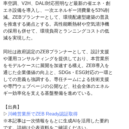
率空調、V2H、DALI対応照明など最新の省エネ・創
エネ設備を導入し、一次エネルギー消費量を53%削
減。ZEBプランナーとして、環境配慮型建築の普及
を推進する拠点とする。高性能断熱材や空気清浄機
の採用も併せて、環境負荷とランニングコストの低
減を実現した。
同社は政府認定のZEBプランナーとして、設計支援
や運用コンサルティングを提供しており、本営業所
をモデルケースに展開を加速する構え。ZEB導入を
通じた企業価値の向上と、SDGs・ESG対応の一環と
しての意義も強調する。専任チームによる技術支援
や専門ウェブページの公開など、社会全体のエネル
ギー効率化を支える基盤整備を進めている。
【出典】
▷
川崎営業所でZEB Ready認証取得
※本記事は一次情報をもとに生成AIを活用した要約
です。詳細は公表資料をご確認ください。