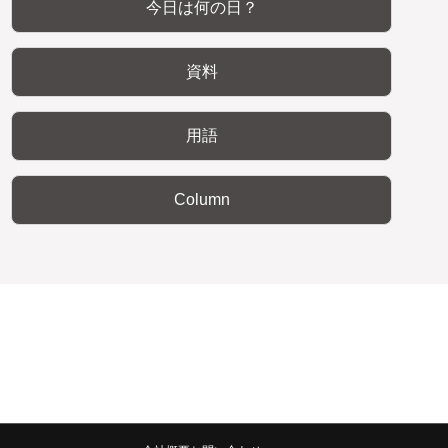
今日は何の日？
資料
用語
Column