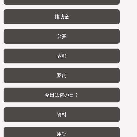
補助金
公募
表彰
案内
今日は何の日？
資料
用語