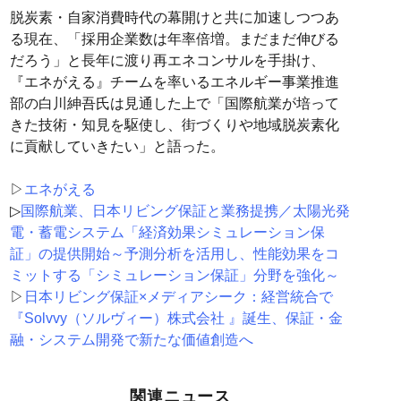
脱炭素・自家消費時代の幕開けと共に加速しつつあ
る現在、「採用企業数は年率倍増。まだまだ伸びる
だろう」と長年に渡り再エネコンサルを手掛け、
『エネがえる』チームを率いるエネルギー事業推進
部の白川紳吾氏は見通した上で「国際航業が培って
きた技術・知見を駆使し、街づくりや地域脱炭素化
に貢献していきたい」と語った。
▷
エネがえる
▷
国際航業、日本リビング保証と業務提携／太陽光発
電・蓄電システム「経済効果シミュレーション保
証」の提供開始～予測分析を活用し、性能効果をコ
ミットする「シミュレーション保証」分野を強化～
▷
日本リビング保証×メディアシーク：経営統合で
『Solvvy（ソルヴィー）株式会社 』誕生、保証・金
融・システム開発で新たな価値創造へ
関連ニュース