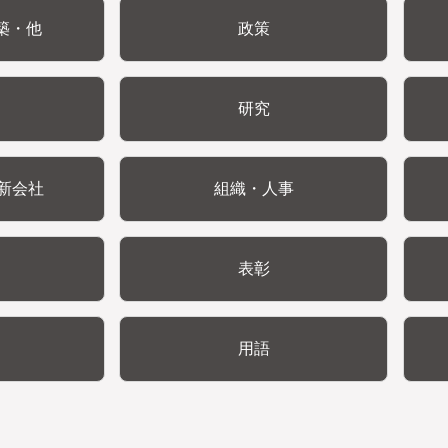
築・他
政策
研究
新会社
組織・人事
表彰
用語