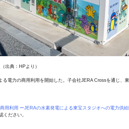
（出典：HPより）
る電力の商用利用を開始した。子会社JERA Crossを通じ
商用利用 ーJERAの水素発電による東宝スタジオへの電力供給
認ください。