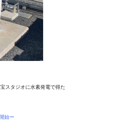
、東宝スタジオに水素発電で得た
開始ー