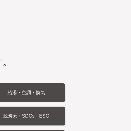
す。
給湯・空調・換気
脱炭素・SDGs・ESG