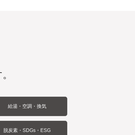
す。
給湯・空調・換気
脱炭素・SDGs・ESG