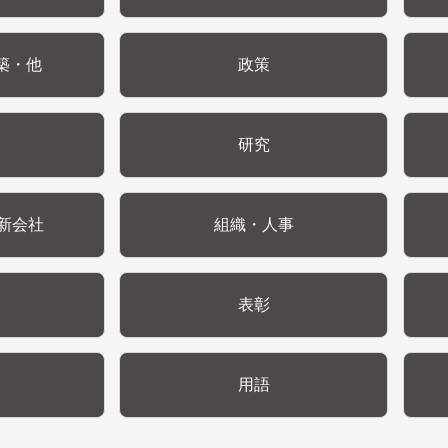
築・他
政策
研究
新会社
組織・人事
表彰
用語