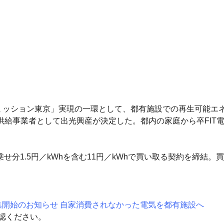
エミッション東京」実現の一環として、都有施設での再生可能エネ
給事業者として出光興産が決定した。都内の家庭から卒FIT電
分1.5円／kWhを含む11円／kWhで買い取る契約を締結。買取
集開始のお知らせ 自家消費されなかった電気を都有施設へ
認ください。